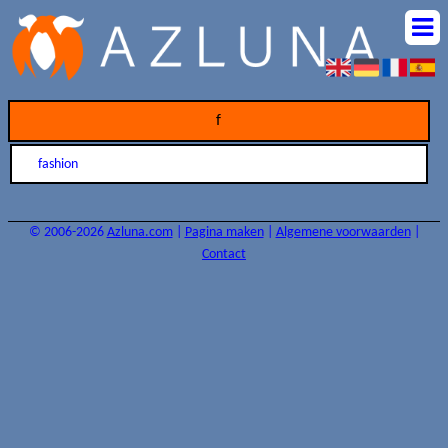
f
fashion
© 2006-2026
Azluna.com
|
Pagina maken
|
Algemene voorwaarden
|
Contact