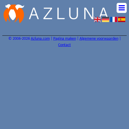
© 2006-2026
Azluna.com
|
Pagina maken
|
Algemene voorwaarden
|
Contact