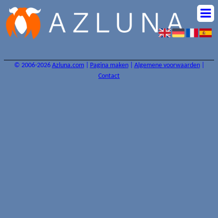
© 2006-2026
Azluna.com
|
Pagina maken
|
Algemene voorwaarden
|
Contact